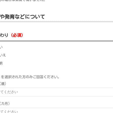
や発育などについて
わり
（必須）
い
いえ
明
」を選択された方のみご回答ください。
（歳）
（カ月）