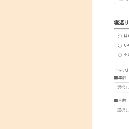
寝返り
は
い
不
「はい
■年齢
■月齢