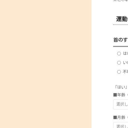
運動
首のす
は
い
不
「はい
■年齢
■月齢