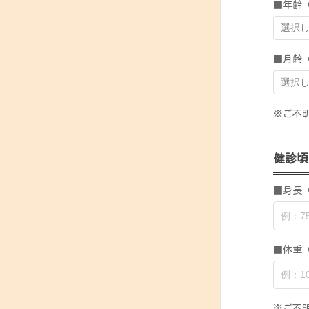
■年齢
■月齢
※ご不
健診頃
■身長（
■体重（
※ご不