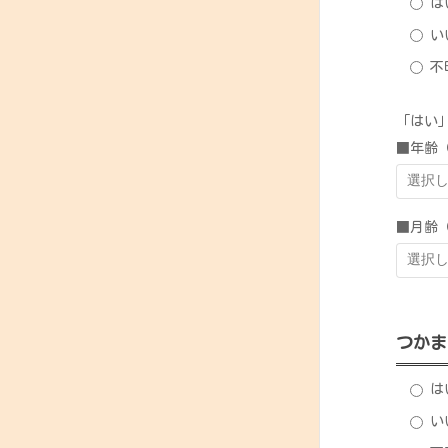
は
い
不
「はい
■年齢
■月齢
つかま
は
い