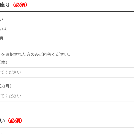
座り
（必須）
い
いえ
明
」を選択された方のみご回答ください。
（歳）
（カ月）
い
（必須）